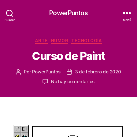
PowerPuntos
Buscar
Menú
Categorías
ARTE
HUMOR
TECNOLOGÍA
Curso de Paint
Por
PowerPuntos
3 de febrero de 2020
Autor
Fecha
de
de
en
No hay comentarios
la
la
Curso
entrada
entrada
de
Paint