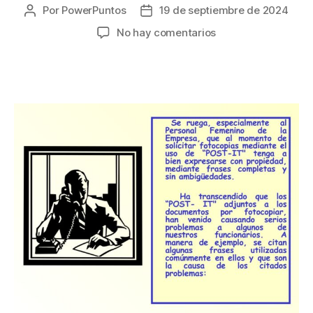
Por
PowerPuntos
19 de septiembre de 2024
Autor
Fecha
de
de
en
No hay comentarios
la
la
Post-
entrada
entrada
It