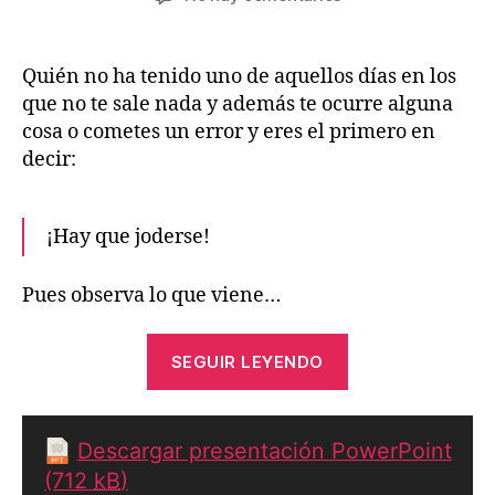
la
la
El
entrada
entrada
bache
Quién no ha tenido uno de aquellos días en los
que no te sale nada y además te ocurre alguna
cosa o cometes un error y eres el primero en
decir:
¡Hay que joderse!
Pues observa lo que viene…
«El
SEGUIR LEYENDO
bache»
Descargar presentación PowerPoint
(712
kB
)