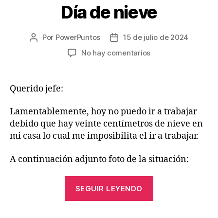
Día de nieve
Por
PowerPuntos
15 de julio de 2024
Autor
Fecha
de
de
en
No hay comentarios
la
la
Día
entrada
entrada
de
nieve
Querido jefe:
Lamentablemente, hoy no puedo ir a trabajar
debido que hay veinte centímetros de nieve en
mi casa lo cual me imposibilita el ir a trabajar.
A continuación adjunto foto de la situación:
«Día
SEGUIR LEYENDO
de
nieve»