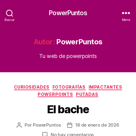
PowerPuntos
Buscar
Menú
Autor:
PowerPuntos
Tu web de powerpoints
Categorías
CURIOSIDADES
FOTOGRAFÍAS
IMPACTANTES
POWERPOINTS
PUTADAS
El bache
Por
PowerPuntos
18 de enero de 2026
Autor
Fecha
de
de
en
No hay comentarios