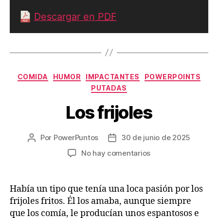
Descargar en
PDF
Categorías
COMIDA
HUMOR
IMPACTANTES
POWERPOINTS
PUTADAS
Los frijoles
Por
PowerPuntos
30 de junio de 2025
Autor
Fecha
de
de
en
No hay comentarios
la
la
Los
entrada
entrada
frijoles
Había un tipo que tenía una loca pasión por los
frijoles fritos. Él los amaba, aunque siempre
que los comía, le producían unos espantosos e