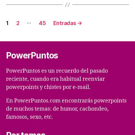
Paginación
…
1
2
45
Entradas
→
de
entradas
PowerPuntos
PowerPuntos es un recuerdo del pasado
reciente, cuando era habitual reenviar
powerpoints y chistes por e-mail.
En PowerPuntos.com encontrarás powerpoints
de muchos temas: de humor, cachondeo,
famosos, sexo, etc.