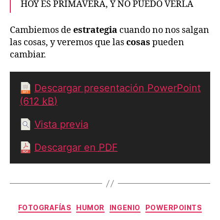
HOY ES PRIMAVERA, Y NO PUEDO VERLA
Cambiemos de
estrategia
cuando no nos salgan
las cosas, y veremos que las
cosas
pueden
cambiar.
Descargar presentación PowerPoint
(612
kB
)
Vista previa
Descargar en
PDF
Categorías
FOTOGRAFÍAS
HUMOR
INGENIO
POWERPOINTS