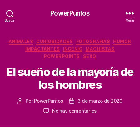
PowerPuntos
Buscar
Menú
Categorías
ANIMALES
CURIOSIDADES
FOTOGRAFÍAS
HUMOR
IMPACTANTES
INGENIO
MACHISTAS
POWERPOINTS
SEXO
El sueño de la mayoría de
los hombres
Por
PowerPuntos
3 de marzo de 2020
Autor
Fecha
de
de
en
No hay comentarios
la
la
El
entrada
entrada
sueño
de
la