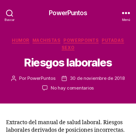
PowerPuntos
Buscar
Menú
Categorías
HUMOR
MACHISTAS
POWERPOINTS
PUTADAS
SEXO
Riesgos laborales
Por
PowerPuntos
30 de noviembre de 2018
Autor
Fecha
de
de
en
No hay comentarios
la
la
Riesgos
entrada
entrada
laborales
Extracto del manual de salud laboral. Riesgos
laborales derivados de posiciones incorrectas.