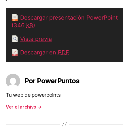
Descargar presentación PowerPoint
(346
kB
)
Vista previa
Descargar en
PDF
Por PowerPuntos
Tu web de powerpoints
Ver el archivo
→