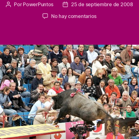
Por
PowerPuntos
25 de septiembre de 2008
Autor
Fecha
de
de
en
No hay comentarios
la
la
No
entrada
entrada
tiene
precio.
Toro
saltando.