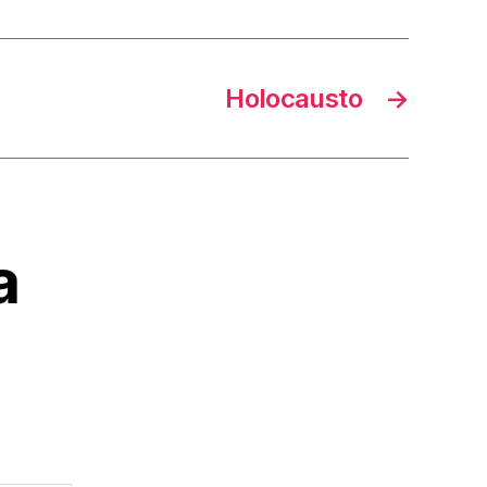
Holocausto
→
a