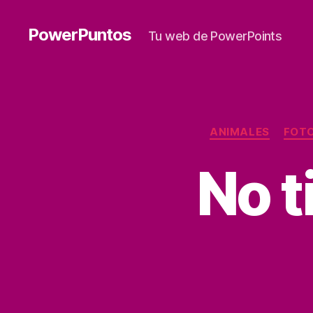
PowerPuntos
Tu web de PowerPoints
ANIMALES
FOT
No t