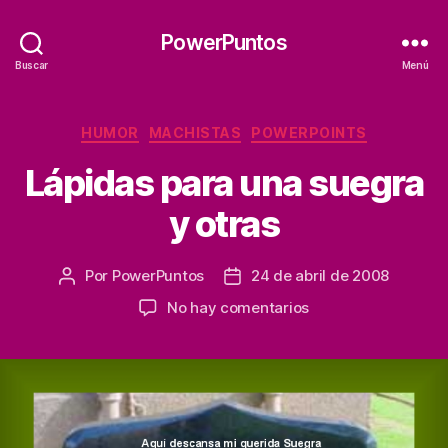
PowerPuntos
Buscar
Menú
Categorías
HUMOR
MACHISTAS
POWERPOINTS
Lápidas para una suegra
y otras
Por
PowerPuntos
24 de abril de 2008
Autor
Fecha
de
de
en
No hay comentarios
la
la
Lápidas
entrada
entrada
para
una
suegra
y
otras