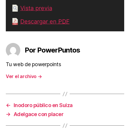
Vista previa
Descargar en
PDF
Por PowerPuntos
Tu web de powerpoints
Ver el archivo
→
←
Inodoro público en Suiza
→
Adelgace con placer