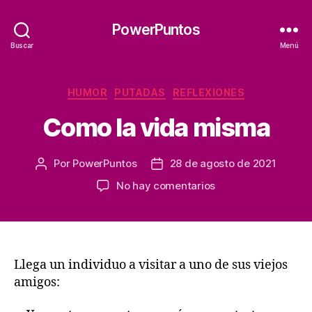
PowerPuntos
Buscar
Menú
Categorías
HUMOR
PUTADAS
REFLEXIONES
Como la vida misma
Por
PowerPuntos
28 de agosto de 2021
Autor
Fecha
de
de
en
No hay comentarios
la
la
Como
entrada
entrada
la
vida
misma
Llega un individuo a visitar a uno de sus viejos
amigos: