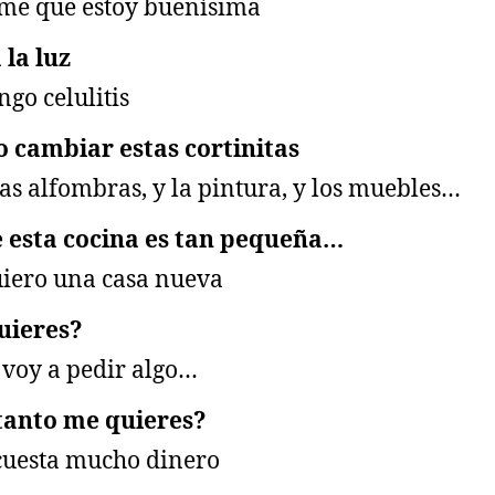
me que estoy buenísima
la luz
ngo celulitis
 cambiar estas cortinitas
las alfombras, y la pintura, y los muebles…
e esta cocina es tan pequeña…
iero una casa nueva
uieres?
 voy a pedir algo…
tanto me quieres?
cuesta mucho dinero