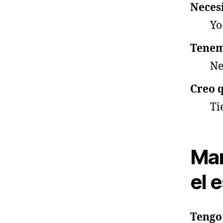
Neces
Yo
Tenem
Ne
Creo 
Ti
Man
el 
Tengo