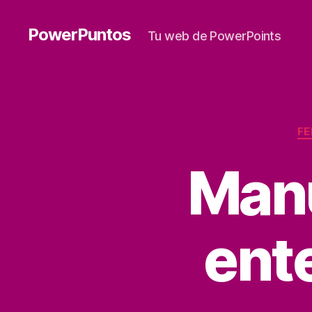
PowerPuntos
Tu web de PowerPoints
FE
Manu
ent