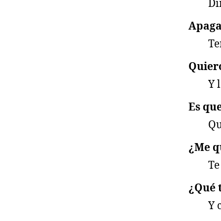
Di
Apaga 
Te
Quiero
Y 
Es qu
Qu
¿Me q
Te
¿Qué 
Y 