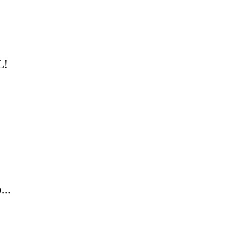
L!
o…