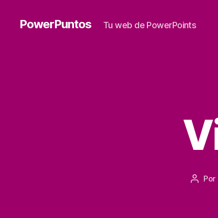
PowerPuntos
Tu web de PowerPoints
V
Por
Autor
de
la
entrad