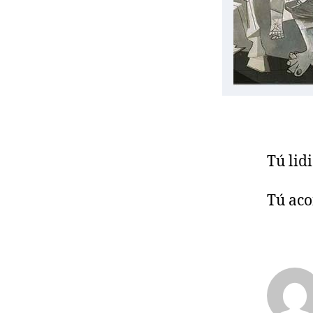
Tú lid
Tú aco