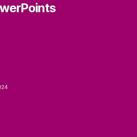
owerPoints
024