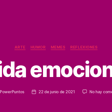
Categorías
ARTE
HUMOR
MEMES
REFLEXIONES
ida emocion
PowerPuntos
22 de junio de 2021
No hay come
Fecha
de
la
a
entrada