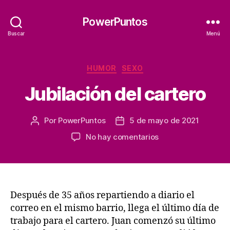
PowerPuntos
Buscar
Menú
Categorías
HUMOR
SEXO
Jubilación del cartero
Por
PowerPuntos
5 de mayo de 2021
Autor
Fecha
de
de
en
No hay comentarios
la
la
Jubilación
entrada
entrada
del
cartero
Después de 35 años repartiendo a diario el
correo en el mismo barrio, llega el último día de
trabajo para el cartero. Juan comenzó su último