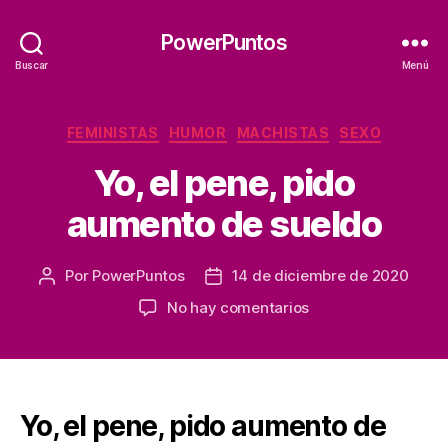
PowerPuntos
Buscar
Menú
Categorías
FEMINISTAS
HUMOR
MACHISTAS
SEXO
Yo, el pene, pido
aumento de sueldo
Por
PowerPuntos
14 de diciembre de 2020
Autor
Fecha
de
de
en
No hay comentarios
la
la
Yo,
entrada
entrada
el
pene,
pido
aumento
Yo, el pene, pido aumento de
de