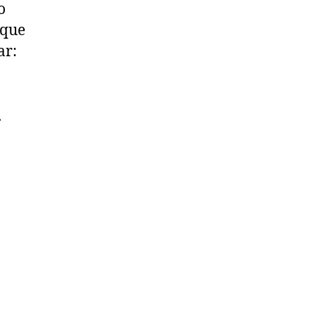
o
 que
ar:
.