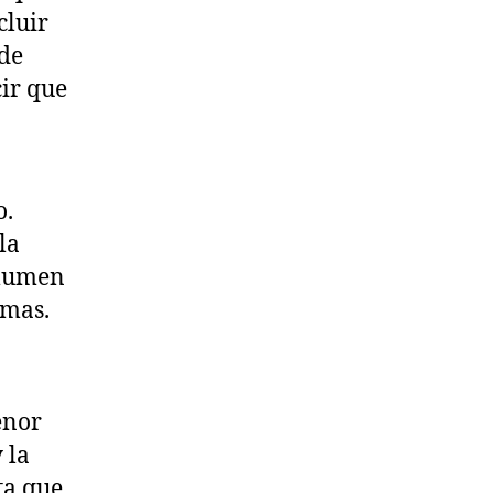
cluir
 de
ir que
o.
la
olumen
lmas.
enor
 la
ta que