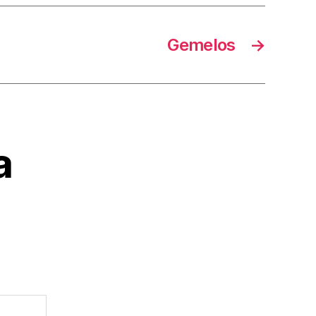
Gemelos
→
a