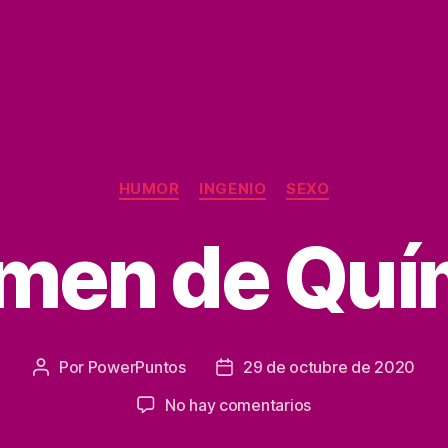
Categorías
HUMOR
INGENIO
SEXO
men de Quí
Por
PowerPuntos
29 de octubre de 2020
Autor
Fecha
de
de
en
No hay comentarios
la
la
Examen
entrada
entrada