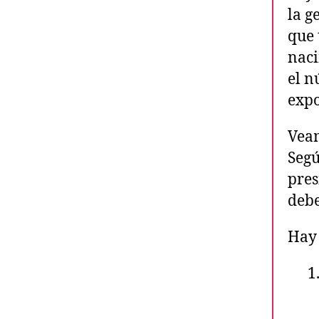
la g
que 
naci
el n
expo
Veam
Segú
pres
debe
Hay 