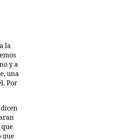
a la
 hemos
no y a
e, una
l. Por
 dicen
laran
o que
o que