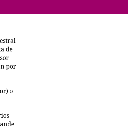
estral
ta de
sor
ón por
or) o
rios
xpande