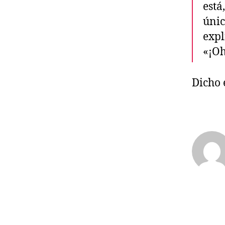
está
únic
expl
«¡Oh
Dicho 