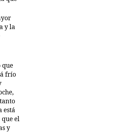
ayor
a y la
e
o que
á frío
y
oche,
 tanto
a está
 que el
as y