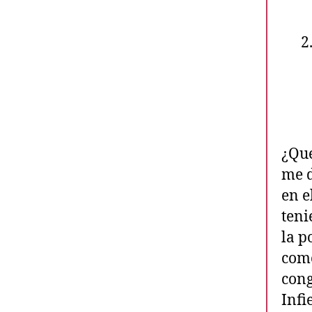
¿Qué
me d
en e
teni
la p
como
cong
Infi