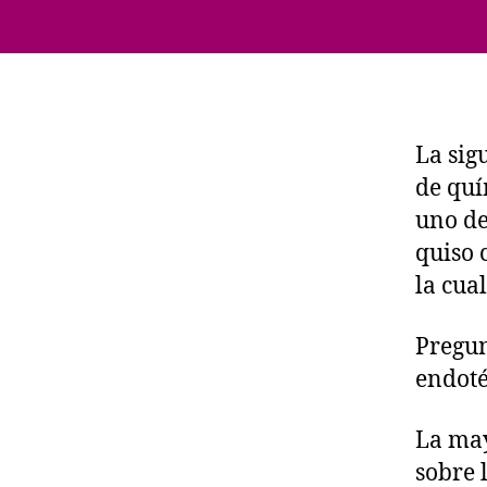
La sig
de quí
uno de
quiso 
la cua
Pregun
endoté
La may
sobre 