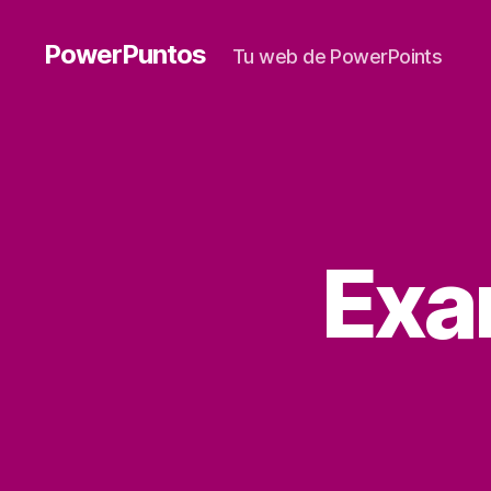
PowerPuntos
Tu web de PowerPoints
Exa