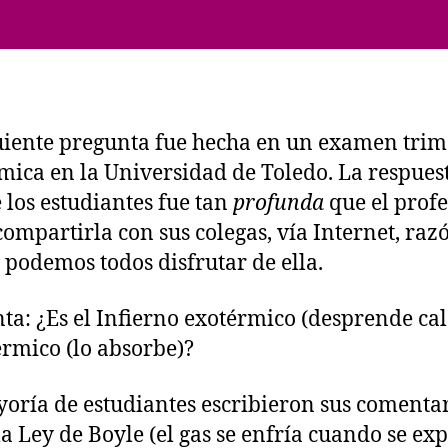
de
Química
uiente pregunta fue hecha en un examen trim
mica en la Universidad de Toledo. La respues
 los estudiantes fue tan
profunda
que el profe
compartirla con sus colegas, vía Internet, raz
l podemos todos disfrutar de ella.
ta: ¿Es el Infierno exotérmico (desprende cal
rmico (lo absorbe)?
oría de estudiantes escribieron sus comenta
la Ley de Boyle (el gas se enfría cuando se e