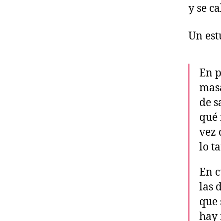
y se c
Un est
En p
masa
de s
qué 
vez 
lo t
En c
las 
que 
hay 