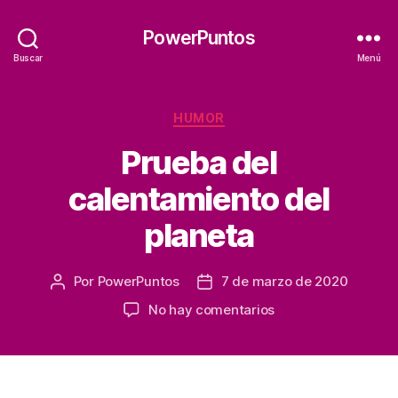
PowerPuntos
Buscar
Menú
Categorías
HUMOR
Prueba del
calentamiento del
planeta
Por
PowerPuntos
7 de marzo de 2020
Autor
Fecha
de
de
en
No hay comentarios
la
la
Prueba
entrada
entrada
del
calentamiento
del