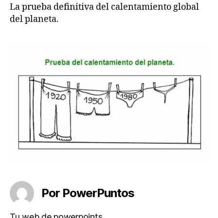
planeta
La prueba definitiva del calentamiento global
del planeta.
Por PowerPuntos
Tu web de powerpoints