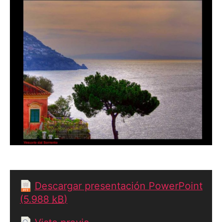
Descargar presentación PowerPoint
(5.988
kB
)