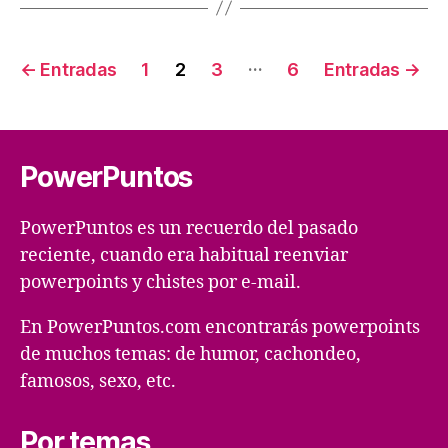
Paginación
…
←
Entradas
1
2
3
6
Entradas
→
de
entradas
PowerPuntos
PowerPuntos es un recuerdo del pasado
reciente, cuando era habitual reenviar
powerpoints y chistes por e-mail.
En PowerPuntos.com encontrarás powerpoints
de muchos temas: de humor, cachondeo,
famosos, sexo, etc.
Por temas