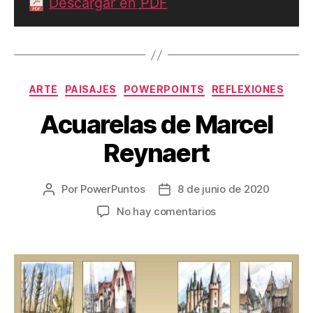
Descargar en
PDF
Categorías
ARTE
PAISAJES
POWERPOINTS
REFLEXIONES
Acuarelas de Marcel
Reynaert
Por
PowerPuntos
8 de junio de 2020
Autor
Fecha
de
de
en
No hay comentarios
la
la
Acuarelas
entrada
entrada
de
Marcel
Reynaert