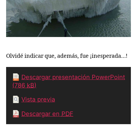
Olvidé indicar que, además, fue ¡inesperada…!
Descargar presentación PowerPoint
(786
kB
)
Vista previa
Descargar en
PDF