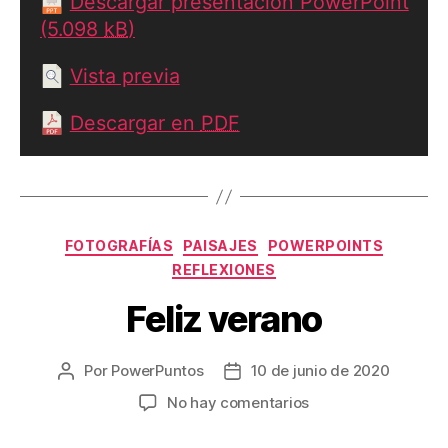
Descargar presentación PowerPoint
(5.098
kB
)
Vista previa
Descargar en
PDF
Categorías
FOTOGRAFÍAS
PAISAJES
POWERPOINTS
REFLEXIONES
Feliz verano
Por
PowerPuntos
10 de junio de 2020
Autor
Fecha
de
de
en
No hay comentarios
la
la
Feliz
entrada
entrada
verano