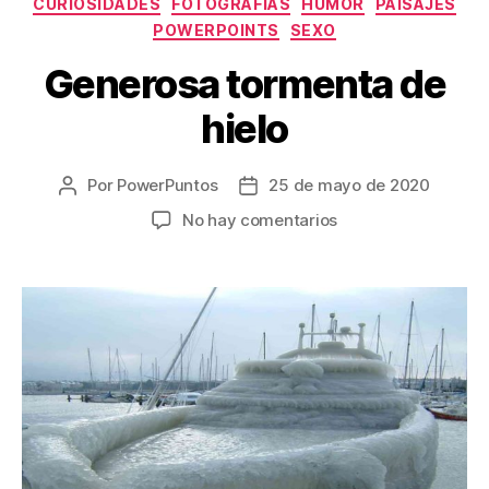
CURIOSIDADES
FOTOGRAFÍAS
HUMOR
PAISAJES
POWERPOINTS
SEXO
Generosa tormenta de
hielo
Por
PowerPuntos
25 de mayo de 2020
Autor
Fecha
de
de
en
No hay comentarios
la
la
Generosa
entrada
entrada
tormenta
de
hielo