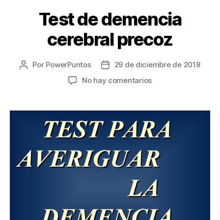
Test de demencia
cerebral precoz
Por
PowerPuntos
29 de diciembre de 2018
Autor
Fecha
de
de
en
No hay comentarios
la
la
Test
entrada
entrada
de
demencia
cerebral
precoz