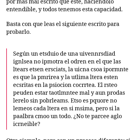
por más mal escrito que esté, haciéndolo
entendible, y todos tenemos esta capacidad.
Basta con que leas el siguiente escrito para
probarlo.
Según un etsduio de una uivennrsdiad
ignlsea no ipmotra el odren en el que las
ltears etsen ersciats, la uicna csoa ipormnte
es que la pmrirea y la utlima ltera esten
ecsritas en la psiocion cocrrtea. El rsteo
peuden estar taotlmntee mal y aun prodas
lerelo sin pobrleams. Etso es pquore no
lemeos cada ltera en si msima, pero si la
paalbra cmoo un todo. ¿No te parcee aglo
icrneible?