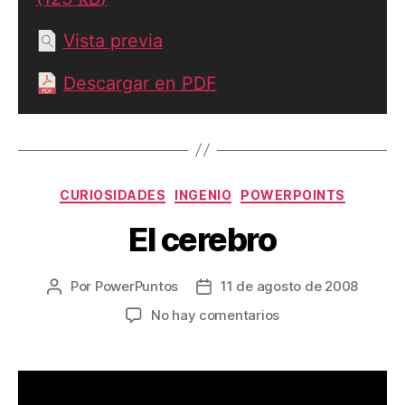
Vista previa
Descargar en
PDF
Categorías
CURIOSIDADES
INGENIO
POWERPOINTS
El cerebro
Por
PowerPuntos
11 de agosto de 2008
Autor
Fecha
de
de
en
No hay comentarios
la
la
El
entrada
entrada
cerebro