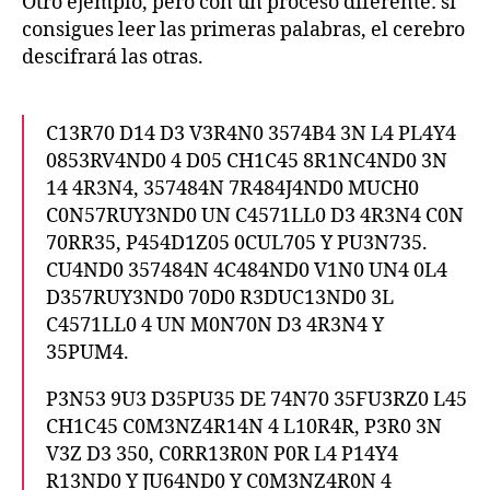
Otro ejemplo, pero con un proceso diferente: si
consigues leer las primeras palabras, el cerebro
descifrará las otras.
C13R70 D14 D3 V3R4N0 3574B4 3N L4 PL4Y4
0853RV4ND0 4 D05 CH1C45 8R1NC4ND0 3N
14 4R3N4, 357484N 7R484J4ND0 MUCH0
C0N57RUY3ND0 UN C4571LL0 D3 4R3N4 C0N
70RR35, P454D1Z05 0CUL705 Y PU3N735.
CU4ND0 357484N 4C484ND0 V1N0 UN4 0L4
D357RUY3ND0 70D0 R3DUC13ND0 3L
C4571LL0 4 UN M0N70N D3 4R3N4 Y
35PUM4.
P3N53 9U3 D35PU35 DE 74N70 35FU3RZ0 L45
CH1C45 C0M3NZ4R14N 4 L10R4R, P3R0 3N
V3Z D3 350, C0RR13R0N P0R L4 P14Y4
R13ND0 Y JU64ND0 Y C0M3NZ4R0N 4