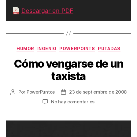
Descargar en
PDF
Categorías
HUMOR
INGENIO
POWERPOINTS
PUTADAS
Cómo vengarse de un
taxista
Por
PowerPuntos
23 de septiembre de 2008
Autor
Fecha
de
de
en
No hay comentarios
la
la
Cómo
entrada
entrada
vengarse
de
un
taxista