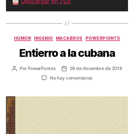
Descargar en
PDF
Categorías
HUMOR
INGENIO
MACABROS
POWERPOINTS
Entierro a la cubana
Por
PowerPuntos
28 de diciembre de 2018
Autor
Fecha
de
de
en
No hay comentarios
la
la
Entierro
entrada
entrada
a
la
cubana