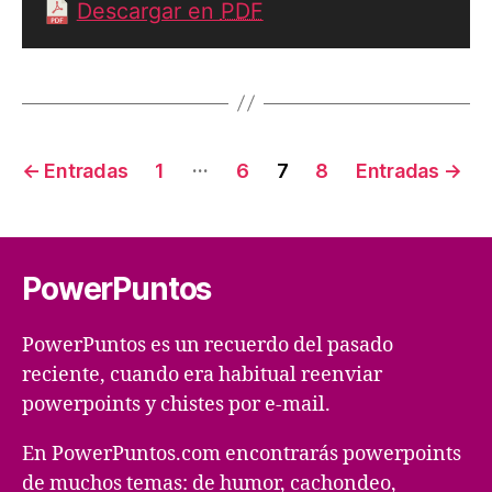
Descargar en
PDF
Paginación
…
←
Entradas
1
6
7
8
Entradas
→
de
entradas
PowerPuntos
PowerPuntos es un recuerdo del pasado
reciente, cuando era habitual reenviar
powerpoints y chistes por e-mail.
En PowerPuntos.com encontrarás powerpoints
de muchos temas: de humor, cachondeo,