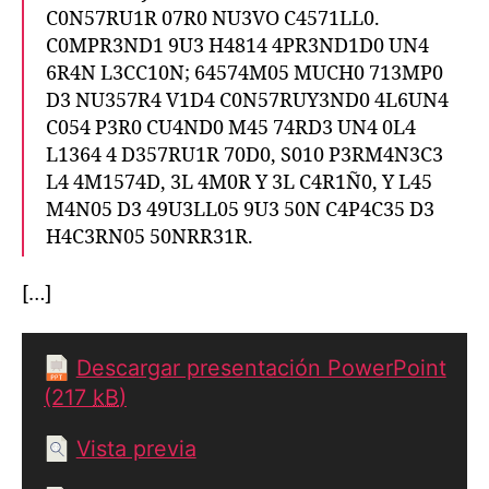
C0N57RU1R 07R0 NU3VO C4571LL0.
C0MPR3ND1 9U3 H4814 4PR3ND1D0 UN4
6R4N L3CC10N; 64574M05 MUCH0 713MP0
D3 NU357R4 V1D4 C0N57RUY3ND0 4L6UN4
C054 P3R0 CU4ND0 M45 74RD3 UN4 0L4
L1364 4 D357RU1R 70D0, S010 P3RM4N3C3
L4 4M1574D, 3L 4M0R Y 3L C4R1Ñ0, Y L45
M4N05 D3 49U3LL05 9U3 50N C4P4C35 D3
H4C3RN05 50NRR31R.
[…]
Descargar presentación PowerPoint
(217
kB
)
Vista previa